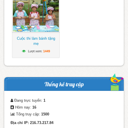
Cuộc thi làm bánh tặng
mẹ
Lượt xem:
1449
Thống kê truy cập
Đang trực tuyến:
1
Hôm nay:
16
Tổng truy cập:
1500
Địa chỉ IP: 216.73.217.84