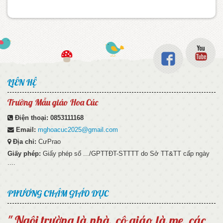
LIÊN HỆ
Trường Mẫu giáo Hoa Cúc
Điện thoại:
0853111168
Email:
mghoacuc2025@gmail.com
Địa chỉ:
CưPrao
Giấy phép:
Giấy phép số .../GPTTĐT-STTTT do Sở TT&TT cấp ngày
....
PHƯƠNG CHÂM GIÁO DỤC
" Ngôi trường là nhà, cô giáo là mẹ, các