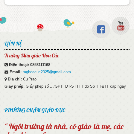
LIÊN HỆ
Trường Mẫu giáo Hoa Cúc
Điện thoại:
0853111168
Email:
mghoacuc2025@gmail.com
Địa chỉ:
CưPrao
Giấy phép:
Giấy phép số .../GPTTĐT-STTTT do Sở TT&TT cấp ngày
....
PHƯƠNG CHÂM GIÁO DỤC
" Ngôi trường là nhà, cô giáo là mẹ, các