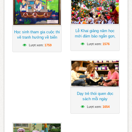
Lễ Khai giảng năm học
Học sinh tham gia cuộc thi
mới đảm bảo ngắn gọn,
vẽ tranh hướng về biển
vui tươi, lành mạnh
Đông
Lượt xem:
1576
Lượt xem:
1759
Dạy trẻ thói quen đọc
sách mỗi ngày
Lượt xem:
1654